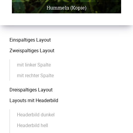
Hummeln (Kopie)
Navigation
Einspaltiges Layout
überspringen
Zweispaltiges Layout
mit linker Spalte
mit rechter Spalte
Dreispaltiges Layout
Layouts mit Headerbild
Headerbild dunkel
Headerbild hell