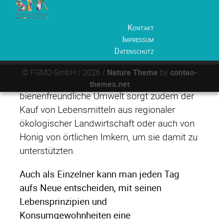
wiederum unzählige Tierarten als
Nahrungsgrundlage angewiesen sind.
Kontakt
Impressum
Man kann den Bienen ganz einfach helfen,
Datenschutz
indem man bienenfreundliche Blumen
anpflanzt und im Garten natürliche
© FGMD GmbH / 2026 /
Nature Theme
by
contao-
Nistplätze gestaltet. Für eine
themes.net
bienenfreundliche Umwelt sorgt zudem der
Kauf von Lebensmitteln aus regionaler
ökologischer Landwirtschaft oder auch von
Honig von örtlichen Imkern, um sie damit zu
unterstützten.
Auch als Einzelner kann man jeden Tag
aufs Neue entscheiden, mit seinen
Lebensprinzipien und
Konsumgewohnheiten eine